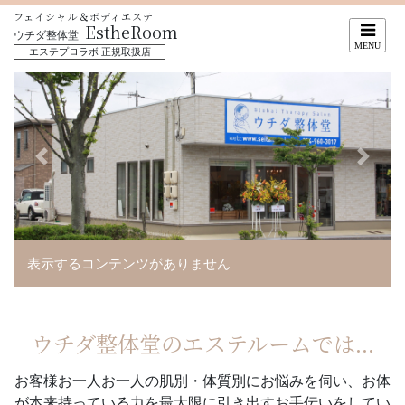
フェイシャル＆ボディエステ
ナビ
EstheRoom
ウチダ整体堂
エステプロラボ 正規取扱店
前に戻る
次に
表示するコンテンツがありません
ウチダ整体堂のエステルームでは...
お客様お一人お一人の肌別・体質別にお悩みを伺い、お体
が本来持っている力を最大限に引き出すお手伝いをしてい